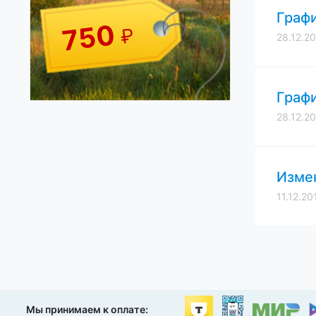
Графи
750
₽
28.12.2
Графи
28.12.2
Измен
11.12.20
Мы принимаем к оплате: