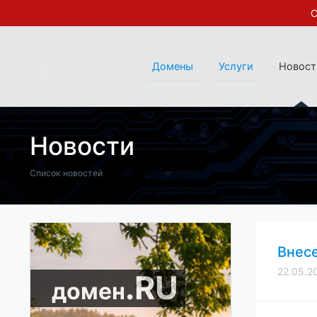
С
Домены
Услуги
Новост
Новости
Список новостей
Внесе
22.05.2
.RU
домен