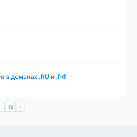
 в доменах .RU и .РФ
…
12
»