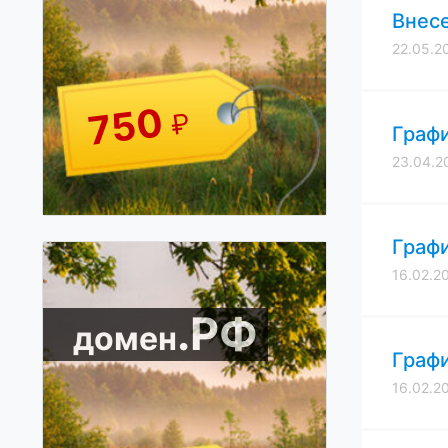
Внесе
22.05.2
750
₽
Графи
23.04.2
Графи
16.02.2
.РФ
домен
Графи
16.02.2